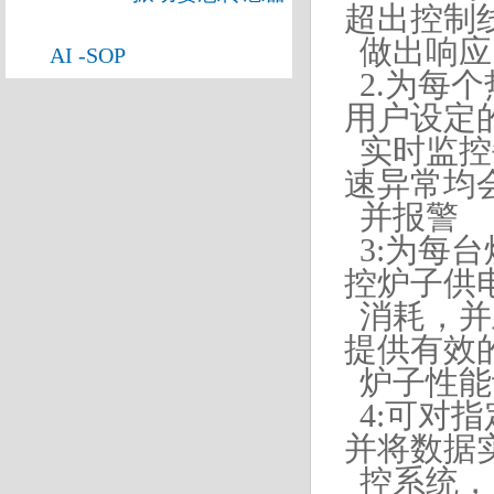
超出控制
做出响
AI -SOP
2.为每
用户设定
实时监控
速异常均
并报警
3:为每
控炉子供
消耗，并
提供有效
炉子性能
4:可对
并将数据
控系统，