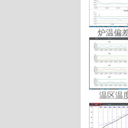
炉温偏
温区温