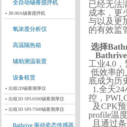
全自动锡膏搅拌机
已经无法
成本，更
JB-90A锡膏搅拌机
与以及更
的有效监
氧浓度分析仪
高温隔热箱
选择Bath
Bathr
辅助测温装置
工业4.0
低效率
的
设备租赁
底成为历
1.全天
出租2D锡膏测厚仪
控，PWI,
出租3D SPI-6500锡膏测厚仪
及CPK
出租3D SPI-7500锡膏测厚仪
profil
且通过条
Bathrive 振动姿态传感器