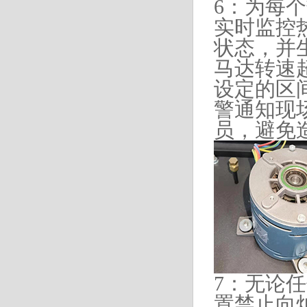
6：为每
实时监控
状态，并
马达转速
设定的区
警通知现
员，避免
7
：无论任
置禁止向