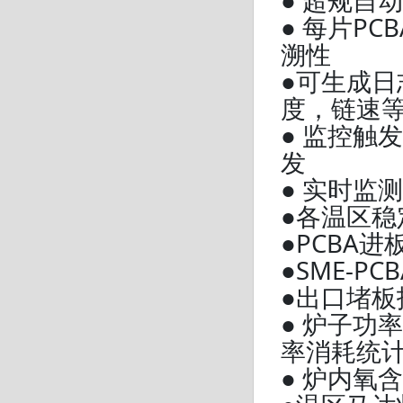
● 超规自
● 每片P
溯性
●可生成日
度，链速
● 监控触
发
● 实时监
●各温区稳
●PCBA
●SME-
●出口堵板
● 炉子功
率消耗统
● 炉内氧