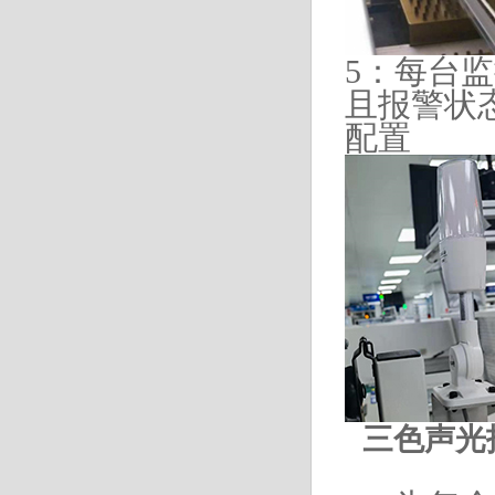
5：每台
且报警状
配置
三色声