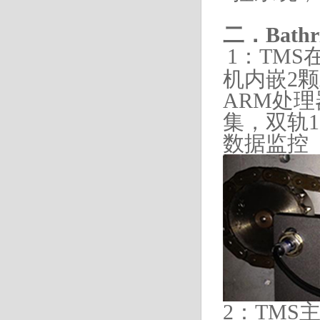
二
．Bat
1：TM
机内嵌2
ARM
处
理
集，双轨
1
数据监控
2：TM