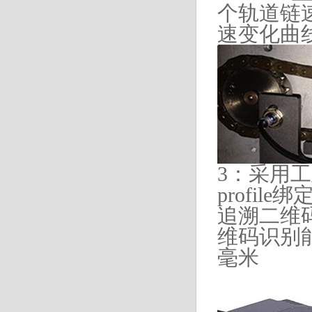
个轨道
链
速变化曲
3：采用
profil
追溯二维
维码识别能
毫米